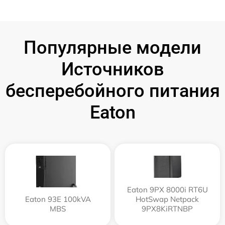
Популярные модели
Источников
бесперебойного питания
Eaton
Eaton 9PX 8000i RT6U
Eaton 93E 100kVA
HotSwap Netpack
MBS
9PX8KiRTNBP