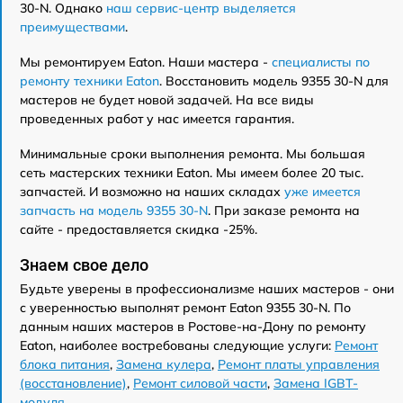
30-N. Однако
наш сервис-центр выделяется
преимуществами
.
Мы ремонтируем Eaton. Наши мастера -
специалисты по
ремонту техники Eaton
. Восстановить модель 9355 30-N для
мастеров не будет новой задачей. На все виды
проведенных работ у нас имеется гарантия.
Минимальные сроки выполнения ремонта. Мы большая
сеть мастерских техники Eaton. Мы имеем более 20 тыс.
запчастей. И возможно на наших складах
уже имеется
запчасть на модель 9355 30-N
. При заказе ремонта на
сайте - предоставляется скидка -25%.
Знаем свое дело
Будьте уверены в профессионализме наших мастеров - они
с уверенностью выполнят ремонт Eaton 9355 30-N. По
данным наших мастеров в Ростове-на-Дону по ремонту
Eaton, наиболее востребованы следующие услуги:
Ремонт
блока питания
,
Замена кулера
,
Ремонт платы управления
(восстановление)
,
Ремонт силовой части
,
Замена IGBT-
модуля
,