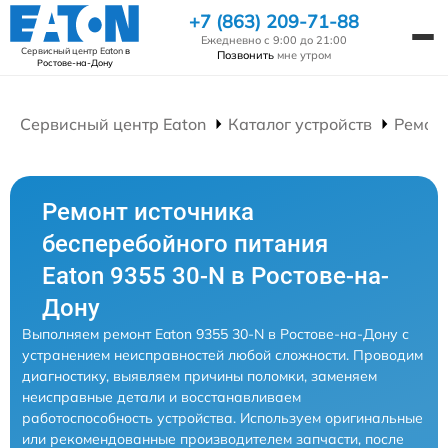
+7 (863) 209-71-88
Ежедневно с 9:00 до 21:00
Сервисный центр Eaton
в
Позвонить
мне утром
Ростове-на-Дону
Сервисный центр Eaton
Каталог устройств
Ремонт
Ремонт источника
бесперебойного питания
Eaton 9355 30-N в Ростове-на-
Дону
Выполняем ремонт Eaton 9355 30-N в Ростове-на-Дону с
устранением неисправностей любой сложности. Проводим
диагностику, выявляем причины поломки, заменяем
неисправные детали и восстанавливаем
работоспособность устройства. Используем оригинальные
или рекомендованные производителем запчасти, после